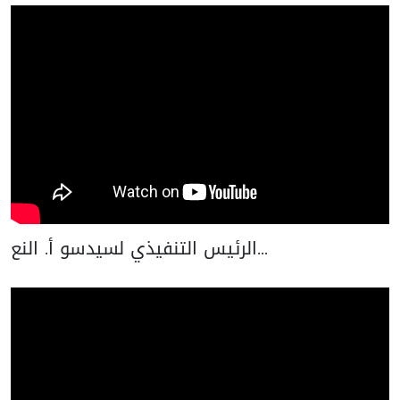
الرئيس التنفيذي لسيدسو أ. النع...