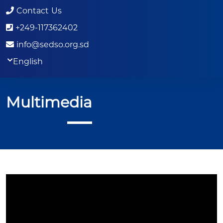
Contact Us
+249-117362402
info@sedso.org.sd
English
Multimedia